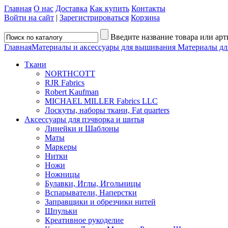
Главная
О нас
Доставка
Как купить
Контакты
Войти на сайт
|
Зарегистрироваться
Корзина
Введите название товара или арт
Главная
Материалы и аксессуары для вышивания
Материалы дл
Ткани
NORTHCOTT
RJR Fabrics
Robert Kaufman
MICHAEL MILLER Fabrics LLC
Лоскуты, наборы ткани, Fat quarters
Аксессуары для пэчворка и шитья
Линейки и Шаблоны
Маты
Маркеры
Нитки
Ножи
Ножницы
Булавки, Иглы, Игольницы
Вспарыватели, Наперстки
Заправщики и обрезчики нитей
Шпульки
Креативное рукоделие