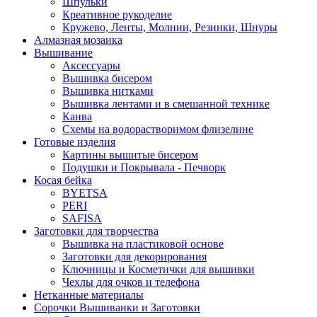
Шпульки
Креативное рукоделие
Кружево, Ленты, Молнии, Резинки, Шнуры
Алмазная мозаика
Вышивание
Аксессуары
Вышивка бисером
Вышивка нитками
Вышивка лентами и в смешанной технике
Канва
Схемы на водорастворимом флизелине
Готовые изделия
Картины вышитые бисером
Подушки и Покрывала - Печворк
Косая бейка
BYETSA
PERI
SAFISA
Заготовки для творчества
Вышивка на пластиковой основе
Заготовки для декорирования
Ключницы и Косметички для вышивки
Чехлы для очков и телефона
Нетканные материалы
Сорочки Вышиванки и Заготовки