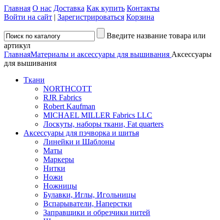
Главная
О нас
Доставка
Как купить
Контакты
Войти на сайт
|
Зарегистрироваться
Корзина
Введите название товара или
артикул
Главная
Материалы и аксессуары для вышивания
Аксессуары
для вышивания
Ткани
NORTHCOTT
RJR Fabrics
Robert Kaufman
MICHAEL MILLER Fabrics LLC
Лоскуты, наборы ткани, Fat quarters
Аксессуары для пэчворка и шитья
Линейки и Шаблоны
Маты
Маркеры
Нитки
Ножи
Ножницы
Булавки, Иглы, Игольницы
Вспарыватели, Наперстки
Заправщики и обрезчики нитей