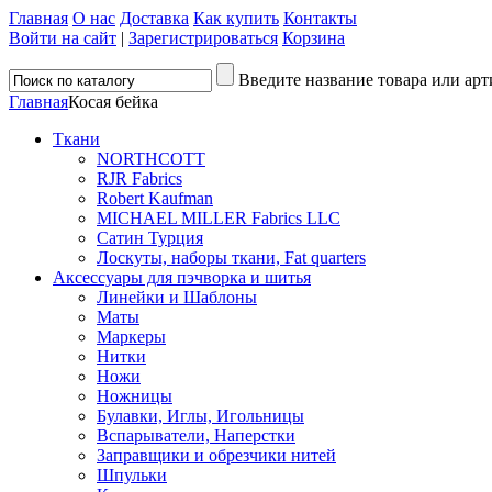
Главная
О нас
Доставка
Как купить
Контакты
Войти на сайт
|
Зарегистрироваться
Корзина
Введите название товара или арт
Главная
Косая бейка
Ткани
NORTHCOTT
RJR Fabrics
Robert Kaufman
MICHAEL MILLER Fabrics LLC
Сатин Турция
Лоскуты, наборы ткани, Fat quarters
Аксессуары для пэчворка и шитья
Линейки и Шаблоны
Маты
Маркеры
Нитки
Ножи
Ножницы
Булавки, Иглы, Игольницы
Вспарыватели, Наперстки
Заправщики и обрезчики нитей
Шпульки