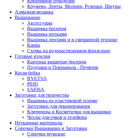
Креативное рукоделие
Кружево, Ленты, Молнии, Резинки, Шнуры
Алмазная мозаика
Вышивание
Аксессуары
Вышивка бисером
Вышивка нитками
Вышивка лентами и в смешанной технике
Канва
Схемы на водорастворимом флизелине
Готовые изделия
Картины вышитые бисером
Подушки и Покрывала - Печворк
Косая бейка
BYETSA
PERI
SAFISA
Заготовки для творчества
Вышивка на пластиковой основе
Заготовки для декорирования
Ключницы и Косметички для вышивки
Чехлы для очков и телефона
Нетканные материалы
Сорочки Вышиванки и Заготовки
Cорочки мужские