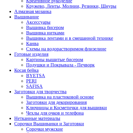
Креативное рукоделие
Кружево, Ленты, Молнии, Резинки, Шнуры
Алмазная мозаика
Вышивание
Аксессуары
Вышивка бисером
Вышивка нитками
Вышивка лентами и в смешанной технике
Канва
Схемы на водорастворимом флизелине
Готовые изделия
Картины вышитые бисером
Подушки и Покрывала - Печворк
Косая бейка
BYETSA
PERI
SAFISA
Заготовки для творчества
Вышивка на пластиковой основе
Заготовки для декорирования
Ключницы и Косметички для вышивки
Чехлы для очков и телефона
Нетканные материалы
Сорочки Вышиванки и Заготовки
Cорочки мужские