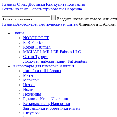
Главная
О нас
Доставка
Как купить
Контакты
Войти на сайт
|
Зарегистрироваться
Корзина
Введите название товара или арт
Главная
Аксессуары для пэчворка и шитья
Линейки и шаблоны 
Ткани
NORTHCOTT
RJR Fabrics
Robert Kaufman
MICHAEL MILLER Fabrics LLC
Сатин Турция
Лоскуты, наборы ткани, Fat quarters
Аксессуары для пэчворка и шитья
Линейки и Шаблоны
Маты
Маркеры
Нитки
Ножи
Ножницы
Булавки, Иглы, Игольницы
Вспарыватели, Наперстки
Заправщики и обрезчики нитей
Шпульки