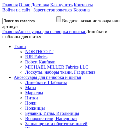
Главная
О нас
Доставка
Как купить
Контакты
Войти на сайт
|
Зарегистрироваться
Корзина
Введите название товара или
артикул
Главная
Аксессуары для пэчворка и шитья
Линейки и
шаблоны для шитья
Ткани
NORTHCOTT
RJR Fabrics
Robert Kaufman
MICHAEL MILLER Fabrics LLC
Лоскуты, наборы ткани, Fat quarters
Аксессуары для пэчворка и шитья
Линейки и Шаблоны
Маты
Маркеры
Нитки
Ножи
Ножницы
Булавки, Иглы, Игольницы
Вспарыватели, Наперстки
Заправщики и обрезчики нитей