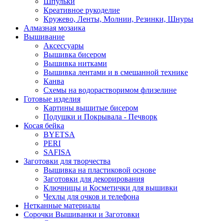
Шпульки
Креативное рукоделие
Кружево, Ленты, Молнии, Резинки, Шнуры
Алмазная мозаика
Вышивание
Аксессуары
Вышивка бисером
Вышивка нитками
Вышивка лентами и в смешанной технике
Канва
Схемы на водорастворимом флизелине
Готовые изделия
Картины вышитые бисером
Подушки и Покрывала - Печворк
Косая бейка
BYETSA
PERI
SAFISA
Заготовки для творчества
Вышивка на пластиковой основе
Заготовки для декорирования
Ключницы и Косметички для вышивки
Чехлы для очков и телефона
Нетканные материалы
Сорочки Вышиванки и Заготовки