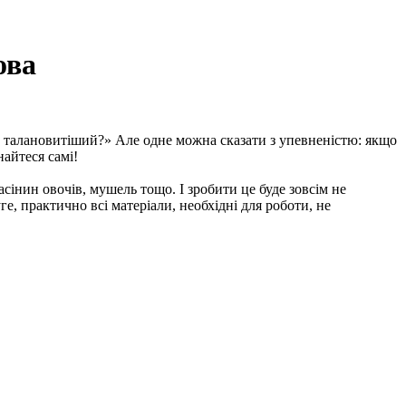
ова
ів талановитіший?» Але одне можна сказати з упевненістю: якщо
найтеся самі!
сінин овочів, мушель тощо. І зробити це буде зовсім не
е, практично всі матеріали, необхідні для роботи, не