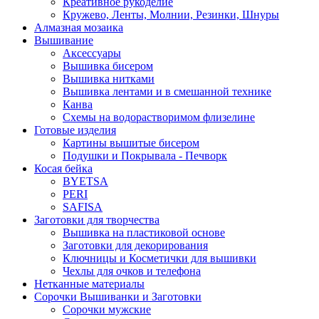
Креативное рукоделие
Кружево, Ленты, Молнии, Резинки, Шнуры
Алмазная мозаика
Вышивание
Аксессуары
Вышивка бисером
Вышивка нитками
Вышивка лентами и в смешанной технике
Канва
Схемы на водорастворимом флизелине
Готовые изделия
Картины вышитые бисером
Подушки и Покрывала - Печворк
Косая бейка
BYETSA
PERI
SAFISA
Заготовки для творчества
Вышивка на пластиковой основе
Заготовки для декорирования
Ключницы и Косметички для вышивки
Чехлы для очков и телефона
Нетканные материалы
Сорочки Вышиванки и Заготовки
Cорочки мужские