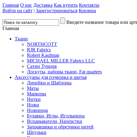
Главная
О нас
Доставка
Как купить
Контакты
Войти на сайт
|
Зарегистрироваться
Корзина
Введите название товара или арт
Главная
Ткани
NORTHCOTT
RJR Fabrics
Robert Kaufman
MICHAEL MILLER Fabrics LLC
Сатин Турция
Лоскуты, наборы ткани, Fat quarters
Аксессуары для пэчворка и шитья
Линейки и Шаблоны
Маты
Маркеры
Нитки
Ножи
Ножницы
Булавки, Иглы, Игольницы
Вспарыватели, Наперстки
Заправщики и обрезчики нитей
Шпульки