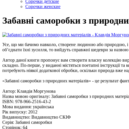
Сорочки детские
Сорочки женские
Забавні саморобки з природни
Усе, що ми бачимо навколо, створене людиною або природою, і 
об’єднати їхні зусилля, то вийдуть справжні шедеври за назвою
Автор даної книги пропонує вам створити власну колекцію вироб
складно. По-перше, у виданні містяться поетапні інструкції та 
потребують ніякої додаткової обробки, оскільки природа вже на
«Забавні саморобки з природних матеріалів» - це результат фан
Автор: Клавдія Моргунова
Назва мовою оригіналу: Забавні саморобки з природних матеріа
ISBN: 978-966-2516-43-2
Мова видання: українська
Рік випуску: 2012
Видавництво: Видавництво СКІФ
Серія: Забавні саморобки
Сторінок: 64