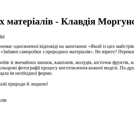
х матеріалів - Клавдія Моргун
немає однозначної відповіді на запитання: «Який із цих майстр
 «Забавні саморобки з природних матеріалів». Не вірите? Переко
ів зі звичайних шишок, каштанів, жолудів, кісточок фруктів, на
кольорові фотографії процесу виготовлення кожної моделі. По-друг
дала їм необхідної форми.
тазії природи й людини!
лів