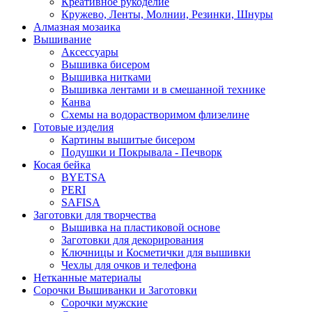
Креативное рукоделие
Кружево, Ленты, Молнии, Резинки, Шнуры
Алмазная мозаика
Вышивание
Аксессуары
Вышивка бисером
Вышивка нитками
Вышивка лентами и в смешанной технике
Канва
Схемы на водорастворимом флизелине
Готовые изделия
Картины вышитые бисером
Подушки и Покрывала - Печворк
Косая бейка
BYETSA
PERI
SAFISA
Заготовки для творчества
Вышивка на пластиковой основе
Заготовки для декорирования
Ключницы и Косметички для вышивки
Чехлы для очков и телефона
Нетканные материалы
Сорочки Вышиванки и Заготовки
Cорочки мужские