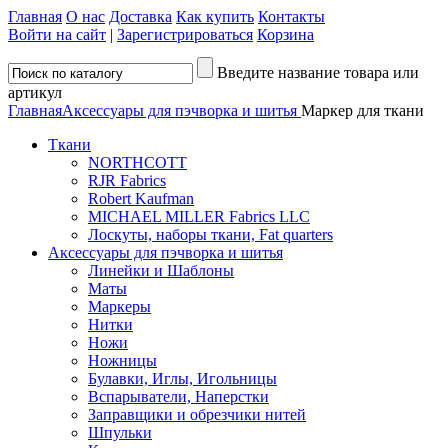
Главная
О нас
Доставка
Как купить
Контакты
Войти на сайт
|
Зарегистрироваться
Корзина
Введите название товара или
артикул
Главная
Аксессуары для пэчворка и шитья
Маркер для ткани
Ткани
NORTHCOTT
RJR Fabrics
Robert Kaufman
MICHAEL MILLER Fabrics LLC
Лоскуты, наборы ткани, Fat quarters
Аксессуары для пэчворка и шитья
Линейки и Шаблоны
Маты
Маркеры
Нитки
Ножи
Ножницы
Булавки, Иглы, Игольницы
Вспарыватели, Наперстки
Заправщики и обрезчики нитей
Шпульки