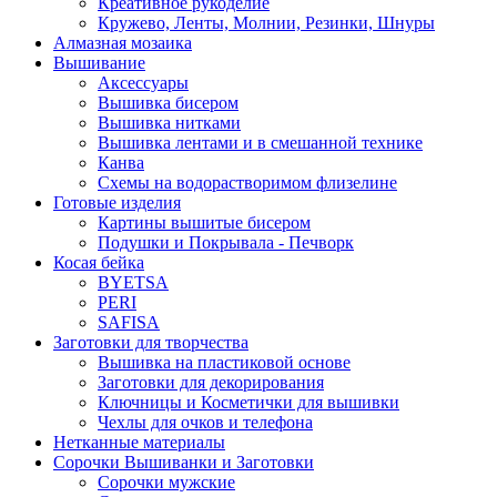
Креативное рукоделие
Кружево, Ленты, Молнии, Резинки, Шнуры
Алмазная мозаика
Вышивание
Аксессуары
Вышивка бисером
Вышивка нитками
Вышивка лентами и в смешанной технике
Канва
Схемы на водорастворимом флизелине
Готовые изделия
Картины вышитые бисером
Подушки и Покрывала - Печворк
Косая бейка
BYETSA
PERI
SAFISA
Заготовки для творчества
Вышивка на пластиковой основе
Заготовки для декорирования
Ключницы и Косметички для вышивки
Чехлы для очков и телефона
Нетканные материалы
Сорочки Вышиванки и Заготовки
Cорочки мужские