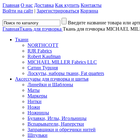
Главная
О нас
Доставка
Как купить
Контакты
Войти на сайт
|
Зарегистрироваться
Корзина
Введите название товара или арт
Главная
Ткань для пэчворка
Ткань для пэчворка MICHAEL MIL
Ткани
NORTHCOTT
RJR Fabrics
Robert Kaufman
MICHAEL MILLER Fabrics LLC
Сатин Турция
Лоскуты, наборы ткани, Fat quarters
Аксессуары для пэчворка и шитья
Линейки и Шаблоны
Маты
Маркеры
Нитки
Ножи
Ножницы
Булавки, Иглы, Игольницы
Вспарыватели, Наперстки
Заправщики и обрезчики нитей
Шпульки