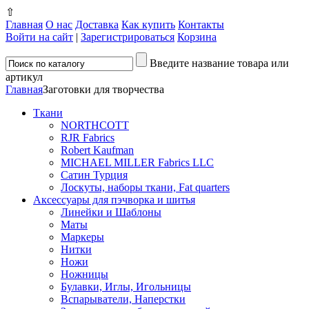
⇧
Главная
О нас
Доставка
Как купить
Контакты
Войти на сайт
|
Зарегистрироваться
Корзина
Введите название товара или
артикул
Главная
Заготовки для творчества
Ткани
NORTHCOTT
RJR Fabrics
Robert Kaufman
MICHAEL MILLER Fabrics LLC
Сатин Турция
Лоскуты, наборы ткани, Fat quarters
Аксессуары для пэчворка и шитья
Линейки и Шаблоны
Маты
Маркеры
Нитки
Ножи
Ножницы
Булавки, Иглы, Игольницы
Вспарыватели, Наперстки