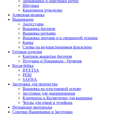
Заправщики и обрезчики нитей
Шпульки
Креативное рукоделие
Алмазная мозаика
Вышивание
Аксессуары
Вышивка бисером
Вышивка нитками
Вышивка лентами и в смешанной технике
Канва
Схемы на водорастворимом флизелине
Готовые изделия
Картины вышитые бисером
Подушки и Покрывала - Печворк
Косая бейка
BYETSA
PERI
SAFISA
Заготовки для творчества
Вышивка на пластиковой основе
Заготовки для декорирования
Ключницы и Косметички для вышивки
Чехлы для очков и телефона
Нетканные материалы
Сорочки Вышиванки и Заготовки