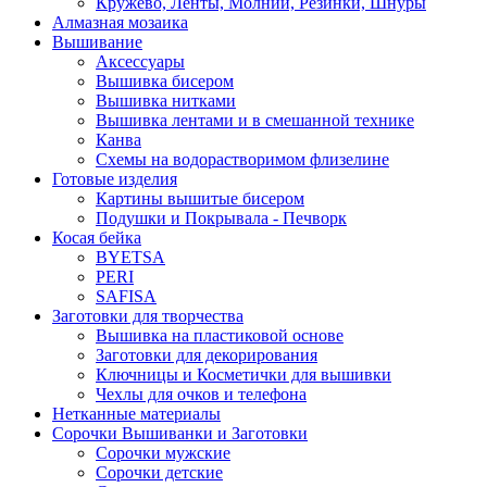
Кружево, Ленты, Молнии, Резинки, Шнуры
Алмазная мозаика
Вышивание
Аксессуары
Вышивка бисером
Вышивка нитками
Вышивка лентами и в смешанной технике
Канва
Схемы на водорастворимом флизелине
Готовые изделия
Картины вышитые бисером
Подушки и Покрывала - Печворк
Косая бейка
BYETSA
PERI
SAFISA
Заготовки для творчества
Вышивка на пластиковой основе
Заготовки для декорирования
Ключницы и Косметички для вышивки
Чехлы для очков и телефона
Нетканные материалы
Сорочки Вышиванки и Заготовки
Cорочки мужские
Сорочки детские