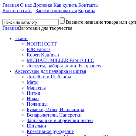
Главная
О нас
Доставка
Как купить
Контакты
Войти на сайт
|
Зарегистрироваться
Корзина
Введите название товара или арт
Главная
Заготовки для творчества
Ткани
NORTHCOTT
RJR Fabrics
Robert Kaufman
MICHAEL MILLER Fabrics LLC
Лоскуты, наборы ткани, Fat quarters
Аксессуары для пэчворка и шитья
Линейки и Шаблоны
Маты
Маркеры
Нитки
Ножи
Ножницы
Булавки, Иглы, Игольницы
Вспарыватели, Наперстки
Заправщики и обрезчики нитей
Шпульки
Креативное рукоделие