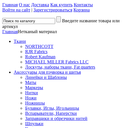
Главная
О нас
Доставка
Как купить
Контакты
Войти на сайт
|
Зарегистрироваться
Корзина
Введите название товара или
артикул
Главная
Нетканый материал
Ткани
NORTHCOTT
RJR Fabrics
Robert Kaufman
MICHAEL MILLER Fabrics LLC
Лоскуты, наборы ткани, Fat quarters
Аксессуары для пэчворка и шитья
Линейки и Шаблоны
Маты
Маркеры
Нитки
Ножи
Ножницы
Булавки, Иглы, Игольницы
Вспарыватели, Наперстки
Заправщики и обрезчики нитей
Шпульки