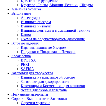
Креативное рукоделие
Кружево, Ленты, Молнии, Резинки, Шнуры
Алмазная мозаика
Вышивание
Аксессуары
Вышивка бисером
Вышивка нитками
Вышивка лентами и в смешанной технике
Канва
Схемы на водорастворимом флизелине
Готовые изделия
Картины вышитые бисером
Подушки и Покрывала - Печворк
Косая бейка
BYETSA
PERI
SAFISA
Заготовки для творчества
Вышивка на пластиковой основе
Заготовки для декорирования
Ключницы и Косметички для вышивки
Чехлы для очков и телефона
Нетканные материалы
Сорочки Вышиванки и Заготовки
Cорочки мужские