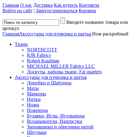
Главная
О нас
Доставка
Как купить
Контакты
Войти на сайт
|
Зарегистрироваться
Корзина
Введите название товара или
артикул
Главная
Аксессуары для пэчворка и шитья
Нож раскройный
Ткани
NORTHCOTT
RJR Fabrics
Robert Kaufman
MICHAEL MILLER Fabrics LLC
Лоскуты, наборы ткани, Fat quarters
Аксессуары для пэчворка и шитья
Линейки и Шаблоны
Маты
Маркеры
Нитки
Ножи
Ножницы
Булавки, Иглы, Игольницы
Вспарыватели, Наперстки
Заправщики и обрезчики нитей
Шпульки