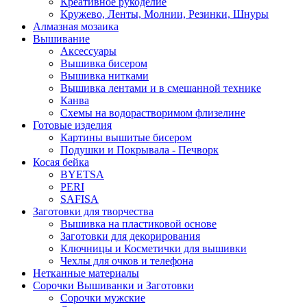
Креативное рукоделие
Кружево, Ленты, Молнии, Резинки, Шнуры
Алмазная мозаика
Вышивание
Аксессуары
Вышивка бисером
Вышивка нитками
Вышивка лентами и в смешанной технике
Канва
Схемы на водорастворимом флизелине
Готовые изделия
Картины вышитые бисером
Подушки и Покрывала - Печворк
Косая бейка
BYETSA
PERI
SAFISA
Заготовки для творчества
Вышивка на пластиковой основе
Заготовки для декорирования
Ключницы и Косметички для вышивки
Чехлы для очков и телефона
Нетканные материалы
Сорочки Вышиванки и Заготовки
Cорочки мужские