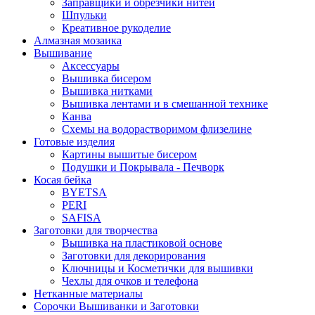
Заправщики и обрезчики нитей
Шпульки
Креативное рукоделие
Алмазная мозаика
Вышивание
Аксессуары
Вышивка бисером
Вышивка нитками
Вышивка лентами и в смешанной технике
Канва
Схемы на водорастворимом флизелине
Готовые изделия
Картины вышитые бисером
Подушки и Покрывала - Печворк
Косая бейка
BYETSA
PERI
SAFISA
Заготовки для творчества
Вышивка на пластиковой основе
Заготовки для декорирования
Ключницы и Косметички для вышивки
Чехлы для очков и телефона
Нетканные материалы
Сорочки Вышиванки и Заготовки