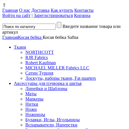
⇧
Главная
О нас
Доставка
Как купить
Контакты
Войти на сайт
|
Зарегистрироваться
Корзина
Введите название товара или
артикул
Главная
Косая бейка
Косая бейка Safisa
Ткани
NORTHCOTT
RJR Fabrics
Robert Kaufman
MICHAEL MILLER Fabrics LLC
Сатин Турция
Лоскуты, наборы ткани, Fat quarters
Аксессуары для пэчворка и шитья
Линейки и Шаблоны
Маты
Маркеры
Нитки
Ножи
Ножницы
Булавки, Иглы, Игольницы
Вспарыватели, Наперстки