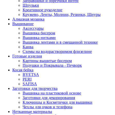
Заправщики и обрезчики нитей
Шпульки
Креативное рукоделие
Кружево, Ленты, Молнии, Резинки, Шнуры
Алмазная мозаика
Вышивание
Аксессуары
Вышивка бисером
Вышивка нитками
Вышивка лентами и в смешанной технике
Канва
Схемы на водорастворимом флизелине
Готовые изделия
Картины вышитые бисером
Подушки и Покрывала - Печворк
Косая бейка
BYETSA
PERI
SAFISA
Заготовки для творчества
Вышивка на пластиковой основе
Заготовки для декорирования
Ключницы и Косметички для вышивки
Чехлы для очков и телефона
Нетканные материалы