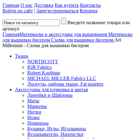
Главная
О нас
Доставка
Как купить
Контакты
Войти на сайт
|
Зарегистрироваться
Корзина
Введите название товара или
артикул
Главная
Материалы и аксессуары для вышивания
Материалы
для вышивки бисером
Схема для вышивки бисером
Art
Millenium - Схема для вышивки бисером
Ткани
NORTHCOTT
RJR Fabrics
Robert Kaufman
MICHAEL MILLER Fabrics LLC
Лоскуты, наборы ткани, Fat quarters
Аксессуары для пэчворка и шитья
Линейки и Шаблоны
Маты
Маркеры
Нитки
Ножи
Ножницы
Булавки, Иглы, Игольницы
Вспарыватели, Наперстки