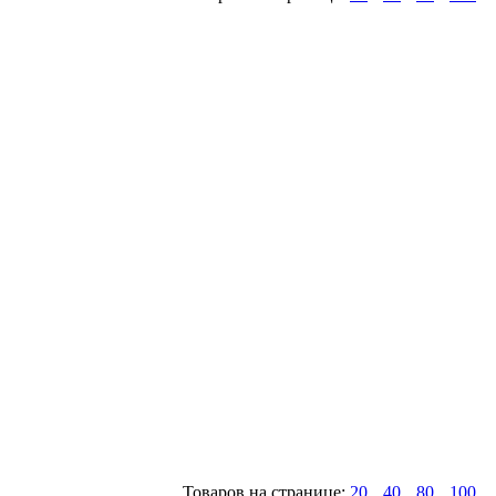
Товаров на странице:
20
40
80
100