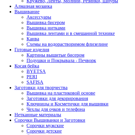
Кружево, Ленты, Молнии, Резинки, Шнуры
Алмазная мозаика
Вышивание
Аксессуары
Вышивка бисером
Вышивка нитками
Вышивка лентами и в смешанной технике
Канва
Схемы на водорастворимом флизелине
Готовые изделия
Картины вышитые бисером
Подушки и Покрывала - Печворк
Косая бейка
BYETSA
PERI
SAFISA
Заготовки для творчества
Вышивка на пластиковой основе
Заготовки для декорирования
Ключницы и Косметички для вышивки
Чехлы для очков и телефона
Нетканные материалы
Сорочки Вышиванки и Заготовки
Cорочки мужские
Сорочки детские