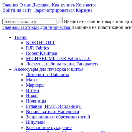
Главная
О нас
Доставка
Как купить
Контакты
Войти на сайт
|
Зарегистрироваться
Корзина
Введите название товара или арт
Главная
Заготовки для творчества
Вышивка на пластиковой осн
Ткани
NORTHCOTT
RJR Fabrics
Robert Kaufman
MICHAEL MILLER Fabrics LLC
Лоскуты, наборы ткани, Fat quarters
Аксессуары для пэчворка и шитья
Линейки и Шаблоны
Маты
Маркеры
Нитки
Ножи
Ножницы
Булавки, Иглы, Игольницы
Вспарыватели, Наперстки
Заправщики и обрезчики нитей
Шпульки
Креативное рукоделие