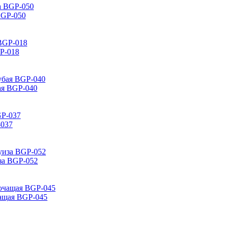
BGP-050
GP-018
ая BGP-040
-037
за BGP-052
чащая BGP-045