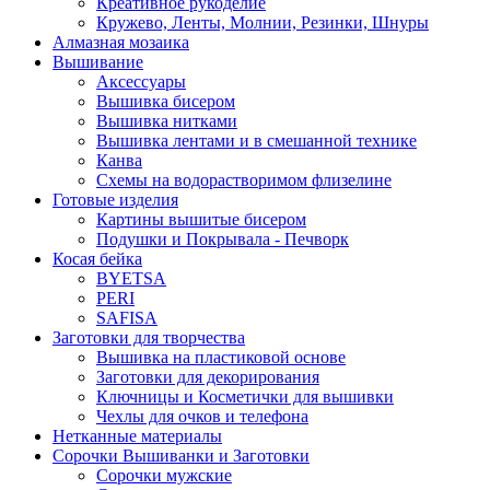
Креативное рукоделие
Кружево, Ленты, Молнии, Резинки, Шнуры
Алмазная мозаика
Вышивание
Аксессуары
Вышивка бисером
Вышивка нитками
Вышивка лентами и в смешанной технике
Канва
Схемы на водорастворимом флизелине
Готовые изделия
Картины вышитые бисером
Подушки и Покрывала - Печворк
Косая бейка
BYETSA
PERI
SAFISA
Заготовки для творчества
Вышивка на пластиковой основе
Заготовки для декорирования
Ключницы и Косметички для вышивки
Чехлы для очков и телефона
Нетканные материалы
Сорочки Вышиванки и Заготовки
Cорочки мужские