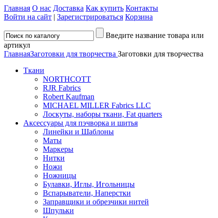
Главная
О нас
Доставка
Как купить
Контакты
Войти на сайт
|
Зарегистрироваться
Корзина
Введите название товара или
артикул
Главная
Заготовки для творчества
Заготовки для творчества
Ткани
NORTHCOTT
RJR Fabrics
Robert Kaufman
MICHAEL MILLER Fabrics LLC
Лоскуты, наборы ткани, Fat quarters
Аксессуары для пэчворка и шитья
Линейки и Шаблоны
Маты
Маркеры
Нитки
Ножи
Ножницы
Булавки, Иглы, Игольницы
Вспарыватели, Наперстки
Заправщики и обрезчики нитей
Шпульки