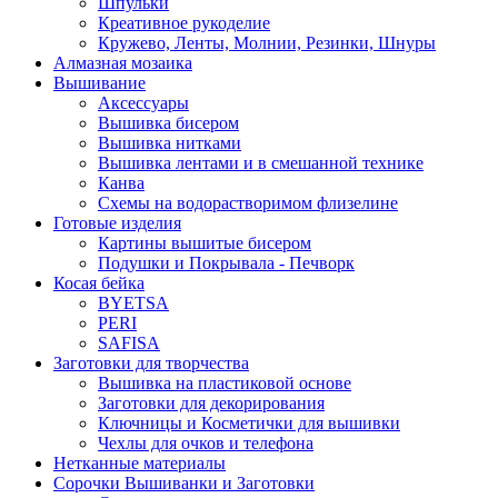
Шпульки
Креативное рукоделие
Кружево, Ленты, Молнии, Резинки, Шнуры
Алмазная мозаика
Вышивание
Аксессуары
Вышивка бисером
Вышивка нитками
Вышивка лентами и в смешанной технике
Канва
Схемы на водорастворимом флизелине
Готовые изделия
Картины вышитые бисером
Подушки и Покрывала - Печворк
Косая бейка
BYETSA
PERI
SAFISA
Заготовки для творчества
Вышивка на пластиковой основе
Заготовки для декорирования
Ключницы и Косметички для вышивки
Чехлы для очков и телефона
Нетканные материалы
Сорочки Вышиванки и Заготовки