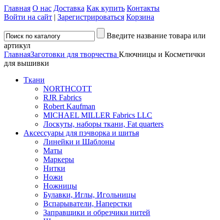
Главная
О нас
Доставка
Как купить
Контакты
Войти на сайт
|
Зарегистрироваться
Корзина
Введите название товара или
артикул
Главная
Заготовки для творчества
Ключницы и Косметички
для вышивки
Ткани
NORTHCOTT
RJR Fabrics
Robert Kaufman
MICHAEL MILLER Fabrics LLC
Лоскуты, наборы ткани, Fat quarters
Аксессуары для пэчворка и шитья
Линейки и Шаблоны
Маты
Маркеры
Нитки
Ножи
Ножницы
Булавки, Иглы, Игольницы
Вспарыватели, Наперстки
Заправщики и обрезчики нитей