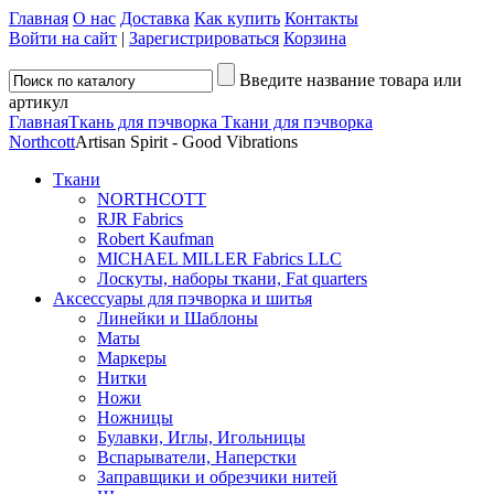
Главная
О нас
Доставка
Как купить
Контакты
Войти на сайт
|
Зарегистрироваться
Корзина
Введите название товара или
артикул
Главная
Ткань для пэчворка
Ткани для пэчворка
Northcott
Artisan Spirit - Good Vibrations
Ткани
NORTHCOTT
RJR Fabrics
Robert Kaufman
MICHAEL MILLER Fabrics LLC
Лоскуты, наборы ткани, Fat quarters
Аксессуары для пэчворка и шитья
Линейки и Шаблоны
Маты
Маркеры
Нитки
Ножи
Ножницы
Булавки, Иглы, Игольницы
Вспарыватели, Наперстки
Заправщики и обрезчики нитей