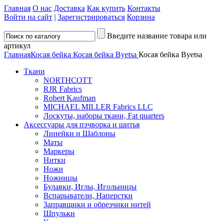
Главная
О нас
Доставка
Как купить
Контакты
Войти на сайт
|
Зарегистрироваться
Корзина
Введите название товара или
артикул
Главная
Косая бейка
Косая бейка Byetsa
Косая бейка Byetsa
Ткани
NORTHCOTT
RJR Fabrics
Robert Kaufman
MICHAEL MILLER Fabrics LLC
Лоскуты, наборы ткани, Fat quarters
Аксессуары для пэчворка и шитья
Линейки и Шаблоны
Маты
Маркеры
Нитки
Ножи
Ножницы
Булавки, Иглы, Игольницы
Вспарыватели, Наперстки
Заправщики и обрезчики нитей
Шпульки