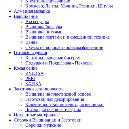
Креативное рукоделие
Кружево, Ленты, Молнии, Резинки, Шнуры
Алмазная мозаика
Вышивание
Аксессуары
Вышивка бисером
Вышивка нитками
Вышивка лентами и в смешанной технике
Канва
Схемы на водорастворимом флизелине
Готовые изделия
Картины вышитые бисером
Подушки и Покрывала - Печворк
Косая бейка
BYETSA
PERI
SAFISA
Заготовки для творчества
Вышивка на пластиковой основе
Заготовки для декорирования
Ключницы и Косметички для вышивки
Чехлы для очков и телефона
Нетканные материалы
Сорочки Вышиванки и Заготовки
Cорочки мужские