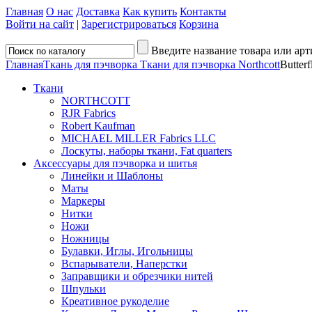
Главная
О нас
Доставка
Как купить
Контакты
Войти на сайт
|
Зарегистрироваться
Корзина
Введите название товара или арт
Главная
Ткань для пэчворка
Ткани для пэчворка Northcott
Butterf
Ткани
NORTHCOTT
RJR Fabrics
Robert Kaufman
MICHAEL MILLER Fabrics LLC
Лоскуты, наборы ткани, Fat quarters
Аксессуары для пэчворка и шитья
Линейки и Шаблоны
Маты
Маркеры
Нитки
Ножи
Ножницы
Булавки, Иглы, Игольницы
Вспарыватели, Наперстки
Заправщики и обрезчики нитей
Шпульки
Креативное рукоделие