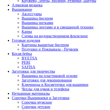
Кружево, Ленты, Молнии, Резинки, Шнуры
Алмазная мозаика
Вышивание
Аксессуары
Вышивка бисером
Вышивка нитками
Вышивка лентами и в смешанной технике
Канва
Схемы на водорастворимом флизелине
Готовые изделия
Картины вышитые бисером
Подушки и Покрывала - Печворк
Косая бейка
BYETSA
PERI
SAFISA
Заготовки для творчества
Вышивка на пластиковой основе
Заготовки для декорирования
Ключницы и Косметички для вышивки
Чехлы для очков и телефона
Нетканные материалы
Сорочки Вышиванки и Заготовки
Cорочки мужские
Сорочки детские