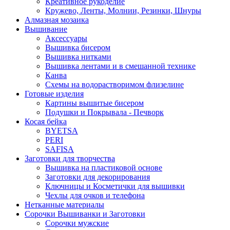
Креативное рукоделие
Кружево, Ленты, Молнии, Резинки, Шнуры
Алмазная мозаика
Вышивание
Аксессуары
Вышивка бисером
Вышивка нитками
Вышивка лентами и в смешанной технике
Канва
Схемы на водорастворимом флизелине
Готовые изделия
Картины вышитые бисером
Подушки и Покрывала - Печворк
Косая бейка
BYETSA
PERI
SAFISA
Заготовки для творчества
Вышивка на пластиковой основе
Заготовки для декорирования
Ключницы и Косметички для вышивки
Чехлы для очков и телефона
Нетканные материалы
Сорочки Вышиванки и Заготовки
Cорочки мужские