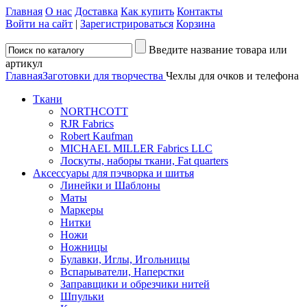
Главная
О нас
Доставка
Как купить
Контакты
Войти на сайт
|
Зарегистрироваться
Корзина
Введите название товара или
артикул
Главная
Заготовки для творчества
Чехлы для очков и телефона
Ткани
NORTHCOTT
RJR Fabrics
Robert Kaufman
MICHAEL MILLER Fabrics LLC
Лоскуты, наборы ткани, Fat quarters
Аксессуары для пэчворка и шитья
Линейки и Шаблоны
Маты
Маркеры
Нитки
Ножи
Ножницы
Булавки, Иглы, Игольницы
Вспарыватели, Наперстки
Заправщики и обрезчики нитей
Шпульки