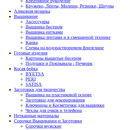
Креативное рукоделие
Кружево, Ленты, Молнии, Резинки, Шнуры
Алмазная мозаика
Вышивание
Аксессуары
Вышивка бисером
Вышивка нитками
Вышивка лентами и в смешанной технике
Канва
Схемы на водорастворимом флизелине
Готовые изделия
Картины вышитые бисером
Подушки и Покрывала - Печворк
Косая бейка
BYETSA
PERI
SAFISA
Заготовки для творчества
Вышивка на пластиковой основе
Заготовки для декорирования
Ключницы и Косметички для вышивки
Чехлы для очков и телефона
Нетканные материалы
Сорочки Вышиванки и Заготовки
Cорочки мужские