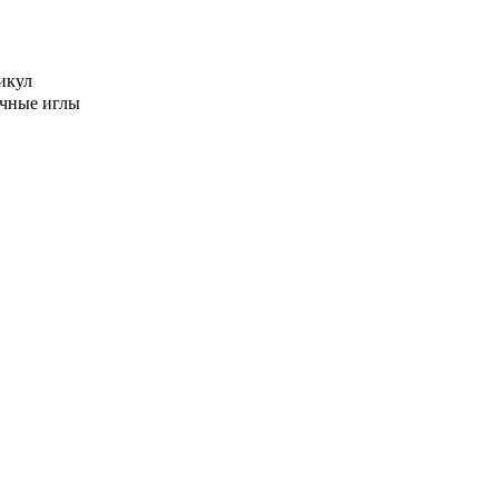
икул
чные иглы