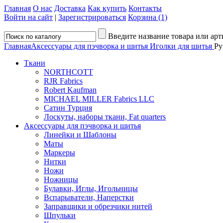
Главная
О нас
Доставка
Как купить
Контакты
Войти на сайт
|
Зарегистрироваться
Корзина (1)
Введите название товара или арт
Главная
Аксессуары для пэчворка и шитья
Иголки для шитья
Ру
Ткани
NORTHCOTT
RJR Fabrics
Robert Kaufman
MICHAEL MILLER Fabrics LLC
Сатин Турция
Лоскуты, наборы ткани, Fat quarters
Аксессуары для пэчворка и шитья
Линейки и Шаблоны
Маты
Маркеры
Нитки
Ножи
Ножницы
Булавки, Иглы, Игольницы
Вспарыватели, Наперстки
Заправщики и обрезчики нитей
Шпульки