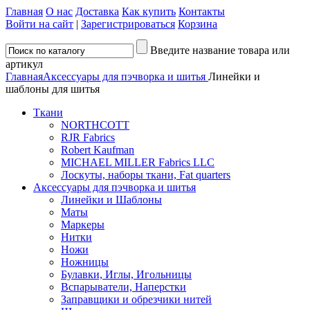
Главная
О нас
Доставка
Как купить
Контакты
Войти на сайт
|
Зарегистрироваться
Корзина
Введите название товара или
артикул
Главная
Аксессуары для пэчворка и шитья
Линейки и
шаблоны для шитья
Ткани
NORTHCOTT
RJR Fabrics
Robert Kaufman
MICHAEL MILLER Fabrics LLC
Лоскуты, наборы ткани, Fat quarters
Аксессуары для пэчворка и шитья
Линейки и Шаблоны
Маты
Маркеры
Нитки
Ножи
Ножницы
Булавки, Иглы, Игольницы
Вспарыватели, Наперстки
Заправщики и обрезчики нитей