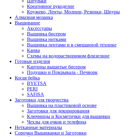
Шпульки
Креативное рукоделие
Кружево, Ленты, Молнии, Резинки, Шнуры
Алмазная мозаика
Вышивание
Аксессуары
Вышивка бисером
Вышивка нитками
Вышивка лентами и в смешанной технике
Канва
Схемы на водорастворимом флизелине
Готовые изделия
Картины вышитые бисером
Подушки и Покрывала - Печворк
Косая бейка
BYETSA
PERI
SAFISA
Заготовки для творчества
Вышивка на пластиковой основе
Заготовки для декорирования
Ключницы и Косметички для вышивки
Чехлы для очков и телефона
Нетканные материалы
Сорочки Вышиванки и Заготовки