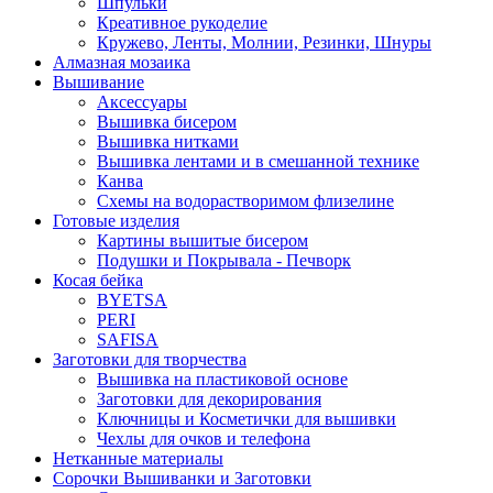
Шпульки
Креативное рукоделие
Кружево, Ленты, Молнии, Резинки, Шнуры
Алмазная мозаика
Вышивание
Аксессуары
Вышивка бисером
Вышивка нитками
Вышивка лентами и в смешанной технике
Канва
Схемы на водорастворимом флизелине
Готовые изделия
Картины вышитые бисером
Подушки и Покрывала - Печворк
Косая бейка
BYETSA
PERI
SAFISA
Заготовки для творчества
Вышивка на пластиковой основе
Заготовки для декорирования
Ключницы и Косметички для вышивки
Чехлы для очков и телефона
Нетканные материалы
Сорочки Вышиванки и Заготовки