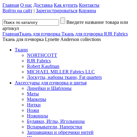
Главная
О нас
Доставка
Как купить
Контакты
Войти на сайт
|
Зарегистрироваться
Корзина
Введите название товара или
артикул
Главная
Ткань для пэчворка
Ткань для пэчворка RJR Fabrics
Ткань для пэчворка Lynette Anderson collections
Ткани
NORTHCOTT
RJR Fabrics
Robert Kaufman
MICHAEL MILLER Fabrics LLC
Лоскуты, наборы ткани, Fat quarters
Аксессуары для пэчворка и шитья
Линейки и Шаблоны
Маты
Маркеры
Нитки
Ножи
Ножницы
Булавки, Иглы, Игольницы
Вспарыватели, Наперстки
Заправщики и обрезчики нитей