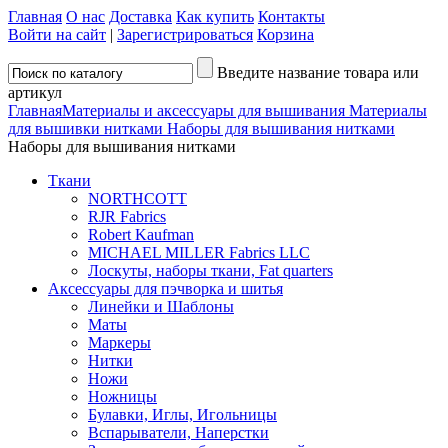
Главная
О нас
Доставка
Как купить
Контакты
Войти на сайт
|
Зарегистрироваться
Корзина
Введите название товара или
артикул
Главная
Материалы и аксессуары для вышивания
Материалы
для вышивки нитками
Наборы для вышивания нитками
Наборы для вышивания нитками
Ткани
NORTHCOTT
RJR Fabrics
Robert Kaufman
MICHAEL MILLER Fabrics LLC
Лоскуты, наборы ткани, Fat quarters
Аксессуары для пэчворка и шитья
Линейки и Шаблоны
Маты
Маркеры
Нитки
Ножи
Ножницы
Булавки, Иглы, Игольницы
Вспарыватели, Наперстки