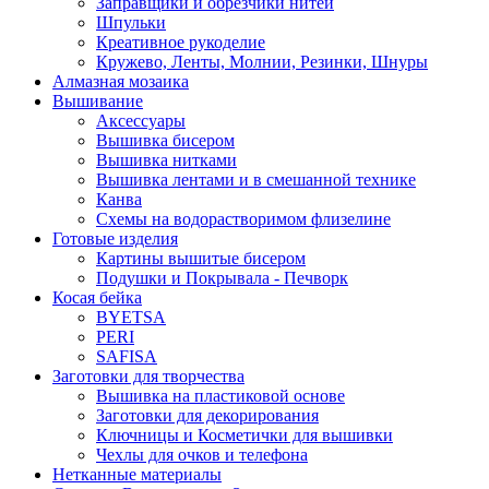
Заправщики и обрезчики нитей
Шпульки
Креативное рукоделие
Кружево, Ленты, Молнии, Резинки, Шнуры
Алмазная мозаика
Вышивание
Аксессуары
Вышивка бисером
Вышивка нитками
Вышивка лентами и в смешанной технике
Канва
Схемы на водорастворимом флизелине
Готовые изделия
Картины вышитые бисером
Подушки и Покрывала - Печворк
Косая бейка
BYETSA
PERI
SAFISA
Заготовки для творчества
Вышивка на пластиковой основе
Заготовки для декорирования
Ключницы и Косметички для вышивки
Чехлы для очков и телефона
Нетканные материалы