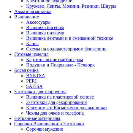
Креативное рукоделие
Кружево, Ленты, Молнии, Резинки, Шнуры
Алмазная мозаика
Вышивание
Аксессуары
Вышивка бисером
Вышивка нитками
Вышивка лентами и в смешанной технике
Канва
Схемы на водорастворимом флизелине
Готовые изделия
Картины вышитые бисером
Подушки и Покрывала - Печворк
Косая бейка
BYETSA
PERI
SAFISA
Заготовки для творчества
Вышивка на пластиковой основе
Заготовки для декорирования
Ключницы и Косметички для вышивки
Чехлы для очков и телефона
Нетканные материалы
Сорочки Вышиванки и Заготовки
Cорочки мужские