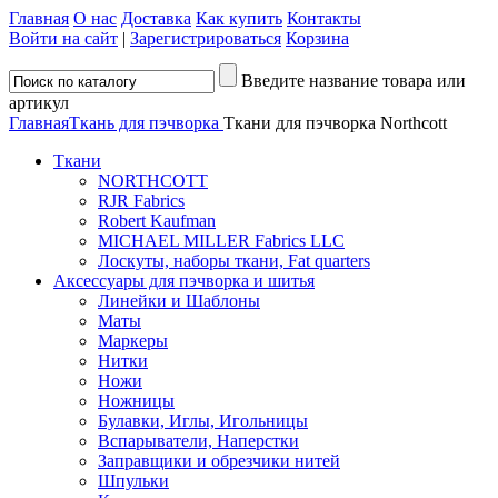
Главная
О нас
Доставка
Как купить
Контакты
Войти на сайт
|
Зарегистрироваться
Корзина
Введите название товара или
артикул
Главная
Ткань для пэчворка
Ткани для пэчворка Northcott
Ткани
NORTHCOTT
RJR Fabrics
Robert Kaufman
MICHAEL MILLER Fabrics LLC
Лоскуты, наборы ткани, Fat quarters
Аксессуары для пэчворка и шитья
Линейки и Шаблоны
Маты
Маркеры
Нитки
Ножи
Ножницы
Булавки, Иглы, Игольницы
Вспарыватели, Наперстки
Заправщики и обрезчики нитей
Шпульки