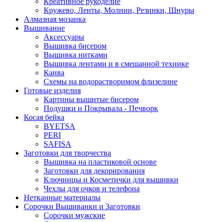
Креативное рукоделие
Кружево, Ленты, Молнии, Резинки, Шнуры
Алмазная мозаика
Вышивание
Аксессуары
Вышивка бисером
Вышивка нитками
Вышивка лентами и в смешанной технике
Канва
Схемы на водорастворимом флизелине
Готовые изделия
Картины вышитые бисером
Подушки и Покрывала - Печворк
Косая бейка
BYETSA
PERI
SAFISA
Заготовки для творчества
Вышивка на пластиковой основе
Заготовки для декорирования
Ключницы и Косметички для вышивки
Чехлы для очков и телефона
Нетканные материалы
Сорочки Вышиванки и Заготовки
Cорочки мужские