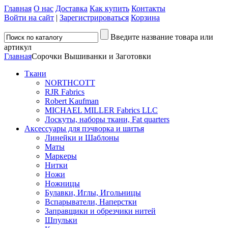
Главная
О нас
Доставка
Как купить
Контакты
Войти на сайт
|
Зарегистрироваться
Корзина
Введите название товара или
артикул
Главная
Сорочки Вышиванки и Заготовки
Ткани
NORTHCOTT
RJR Fabrics
Robert Kaufman
MICHAEL MILLER Fabrics LLC
Лоскуты, наборы ткани, Fat quarters
Аксессуары для пэчворка и шитья
Линейки и Шаблоны
Маты
Маркеры
Нитки
Ножи
Ножницы
Булавки, Иглы, Игольницы
Вспарыватели, Наперстки
Заправщики и обрезчики нитей
Шпульки