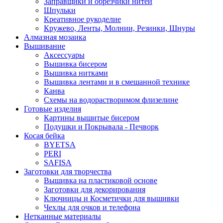
Заправщики и обрезчики нитей
Шпульки
Креативное рукоделие
Кружево, Ленты, Молнии, Резинки, Шнуры
Алмазная мозаика
Вышивание
Аксессуары
Вышивка бисером
Вышивка нитками
Вышивка лентами и в смешанной технике
Канва
Схемы на водорастворимом флизелине
Готовые изделия
Картины вышитые бисером
Подушки и Покрывала - Печворк
Косая бейка
BYETSA
PERI
SAFISA
Заготовки для творчества
Вышивка на пластиковой основе
Заготовки для декорирования
Ключницы и Косметички для вышивки
Чехлы для очков и телефона
Нетканные материалы