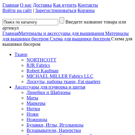
Главная
О нас
Доставка
Как купить
Контакты
Войти на сайт
|
Зарегистрироваться
Корзина
Введите название товара или
артикул
Главная
Материалы и аксессуары для вышивания
Материалы
для вышивки бисером
Схема для вышивки бисером
Схема для
вышивки бисером
Ткани
NORTHCOTT
RJR Fabrics
Robert Kaufman
MICHAEL MILLER Fabrics LLC
Лоскуты, наборы ткани, Fat quarters
Аксессуары для пэчворка и шитья
Линейки и Шаблоны
Маты
Маркеры
Нитки
Ножи
Ножницы
Булавки, Иглы, Игольницы
Вспарыватели, Наперстки